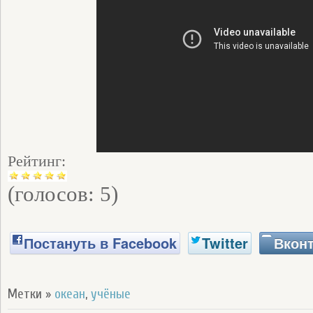
Рейтинг:
(голосов:
5
)
Постануть в Facebook
Twitter
Вконт
Метки »
океан
,
учёные