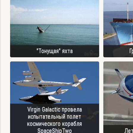
"Тонущая" яхта
Г
Virgin Galactic провела
испытательный полет
космического корабля
SpaceShipTwo
Лет