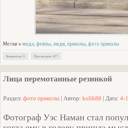
Метки »
мода
,
фейлы
,
люди
,
приколы
,
фото приколы
Комментов: 0
Просмотров: 427
Лица перемотанные резинкой
Раздел:
фото приколы
| Автор:
kolik88
| Дата:
4-
Фотограф Уэс Наман стал популя
когда ему в голову пришла мысл