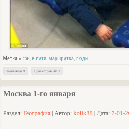
Метки »
сон
,
в пути
,
маршрутка
,
люди
Комментов: 0
Просмотров: 3001
Москва 1-го января
Раздел:
География
| Автор:
kolik88
| Дата:
7-01-2