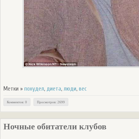
Метки »
похудел
,
диета
,
люди
,
вес
Комментов: 0
Просмотров: 2699
Ночные обитатели клубов