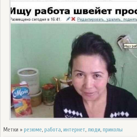
Метки »
резюме
,
работа
,
интернет
,
люди
,
приколы