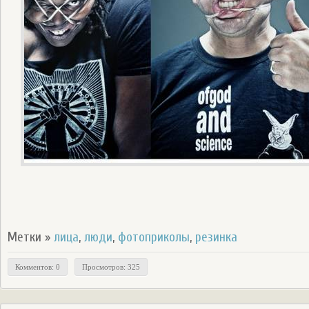
Метки »
лица
,
люди
,
фотоприколы
,
резинка
Комментов: 0
Просмотров: 325