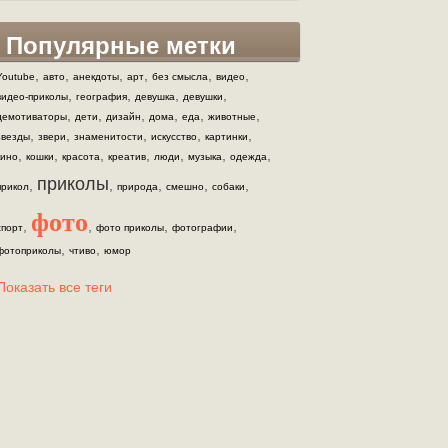
Популярные метки
,
,
,
,
,
,
Youtube
авто
анекдоты
арт
без смысла
видео
,
,
,
,
видео-приколы
география
девушка
девушки
,
,
,
,
,
,
демотиваторы
дети
дизайн
дома
еда
животные
,
,
,
,
,
звезды
звери
знаменитости
искусство
картинки
,
,
,
,
,
,
,
кино
кошки
красота
креатив
люди
музыка
одежда
приколы
,
,
,
,
,
прикол
природа
смешно
собаки
фото
,
,
,
,
спорт
фото приколы
фотографии
,
,
фотоприколы
чтиво
юмор
Показать все теги