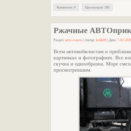
Комментов: 0
Просмотров: 286
Ржачные АВТОпри
Раздел:
авто и мото
| Автор:
kolik88
| Дата:
7-02-2020
Всем автомобилистам и приближ
картинках и фотографиях. Все взя
скучна и однообразна. Море смех
просмотревшим.