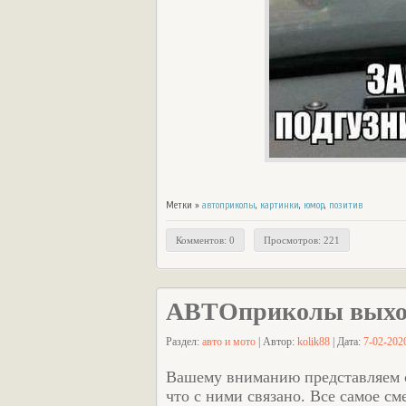
Метки »
автоприколы
,
картинки
,
юмор
,
позитив
Комментов: 0
Просмотров: 221
АВТОприколы выход
Раздел:
авто и мото
| Автор:
kolik88
| Дата:
7-02-2020
Вашему вниманию представляем 
что с ними связано. Все самое с