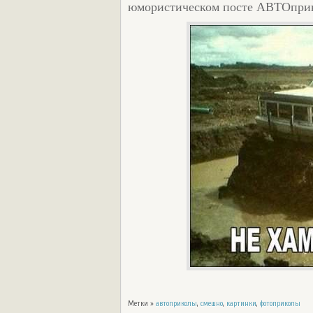
юмористическом посте АВТОприко
Метки »
автоприколы
,
смешно
,
картинки
,
фотоприколы