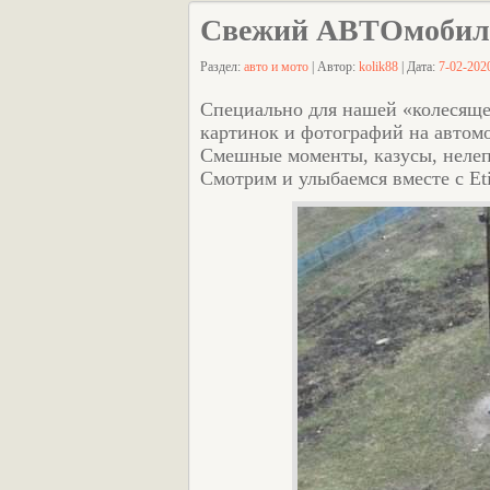
Свежий АВТОмобил
Раздел:
авто и мото
| Автор:
kolik88
| Дата:
7-02-2020
Специально для нашей «колесяще
картинок и фотографий на автомо
Смешные моменты, казусы, нелепы
Смотрим и улыбаемся вместе с Eti