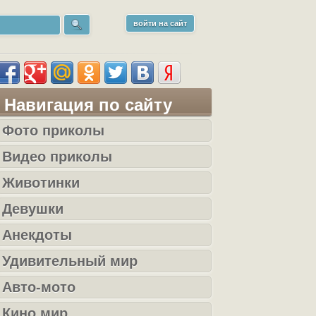
войти на сайт
Навигация по сайту
Фото приколы
Видео приколы
Животинки
Девушки
Анекдоты
Удивительный мир
Авто-мото
Кино мир