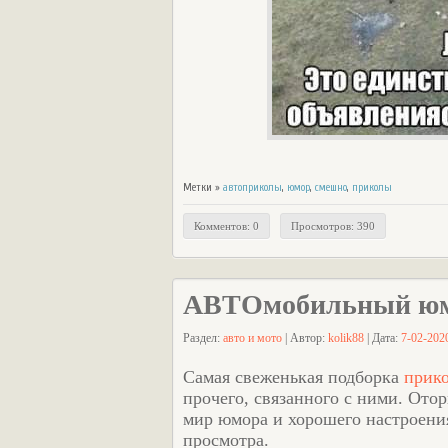
Метки »
автоприколы
,
юмор
,
смешно
,
приколы
Комментов: 0
Просмотров: 390
АВТОмобильный юм
Раздел:
авто и мото
| Автор:
kolik88
| Дата:
7-02-2020
Самая свеженькая подборка
прик
прочего, связанного с ними. Отор
мир юмора и хорошего настроения
просмотра.